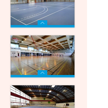
Voir
Gymnase multisport de
700m²
Voir
Gymnase multisport de
800m²