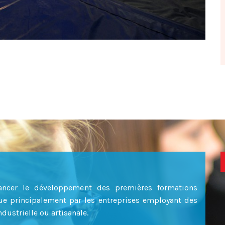
ancer le développement des premières formations
due principalement par les entreprises employant des
dustrielle ou artisanale.