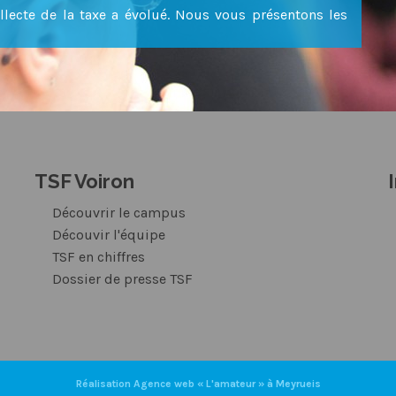
collecte de la taxe a évolué. Nous vous présentons les
TSF Voiron
Découvrir le campus
Découvir l'équipe
TSF en chiffres
Dossier de presse TSF
Réalisation Agence web « L'amateur » à Meyrueis