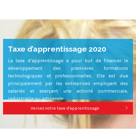
Capacité 25 personnes
Voir
Taxe d’apprentissage 2020
La taxe d’apprentissage a pour but de financer le
développement des premières formations
technologiques et professionnelles. Elle est due
principalement par les entreprises employant des
salariés et exerçant une activité commerciale,
industrielle ou artisanale.
Versez votre taxe d'apprentissage
Depuis la loi sur l’avenir professionnel , la collecte de
la taxe a évolué. Nous vous présentons les nouvelles
modalités