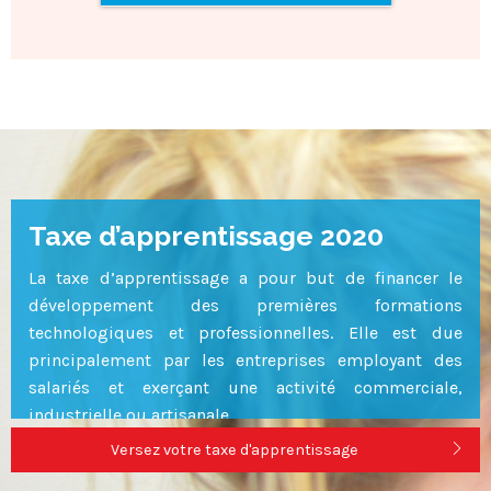
Chambres doubles / triples
Voir
Taxe d’apprentissage 2020
La taxe d’apprentissage a pour but de financer le
développement des premières formations
technologiques et professionnelles. Elle est due
principalement par les entreprises employant des
salariés et exerçant une activité commerciale,
industrielle ou artisanale.
Versez votre taxe d'apprentissage
Depuis la loi sur l’avenir professionnel , la collecte de
la taxe a évolué. Nous vous présentons les nouvelles